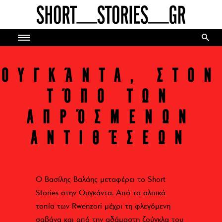
Skip
to
content
ΟΥΓΚΆΝΤΑ, ΣΤΟΝ
ΤΌΠΟ ΤΩΝ
ΑΠΡΌΣΜΕΝΩΝ
ΑΝΤΙΘΈΣΕΩΝ
Ο Βασίλης Βαλάης μεταφέρει το Short
Stories στην Ουγκάντα. Από τα αλπικά
τοπία των Rwenzori μέχρι τη φλεγόμενη
σαβάνα και από την αδάμαστη ζούγκλα του