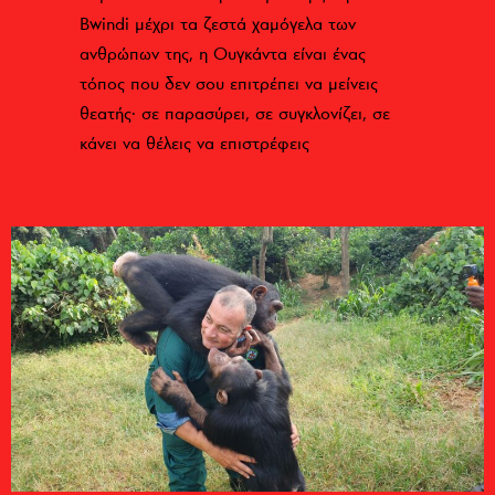
Bwindi μέχρι τα ζεστά χαμόγελα των
ανθρώπων της, η Ουγκάντα είναι ένας
τόπος που δεν σου επιτρέπει να μείνεις
θεατής· σε παρασύρει, σε συγκλονίζει, σε
κάνει να θέλεις να επιστρέφεις