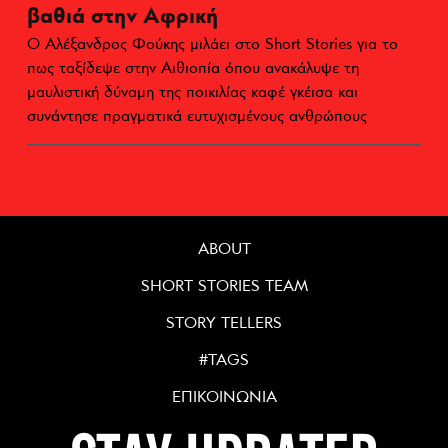
βαθιά στην Αφρική
Ο Αλέξανδρος Φούκης μιλάει στο Short Stories για το
πως ταξίδεψε στην Αιθιοπία όπου ανακάλυψε τη
μαυλιστική δύναμη της ποικιλίας καφέ γκέισα και
συνάντησε πραγματικά ευτυχισμένους ανθρώπους
ABOUT
SHORT STORIES TEAM
STORY TELLERS
#TAGS
ΕΠΙΚΟΙΝΩΝΙΑ