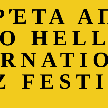
ΡΈΤΑ Α
Ο HEL
ERNATI
Z FEST