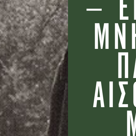
– Έ
ΜΝ
Π
ΑΙ