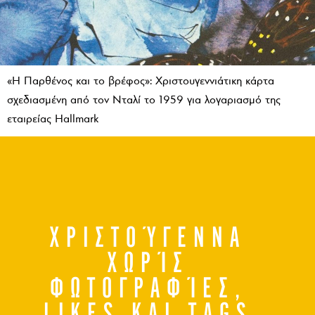
«Η Παρθένος και το βρέφος»: Χριστουγεννιάτικη κάρτα
σχεδιασμένη από τον Νταλί το 1959 για λογαριασμό της
εταιρείας Hallmark
ΧΡΙΣΤΟΎΓΕΝΝΑ
PUBLISHED
ΧΩΡΊΣ
20•12•2023
ΦΩΤΟΓΡΑΦΊΕΣ,
LIKES ΚΑΙ TAGS