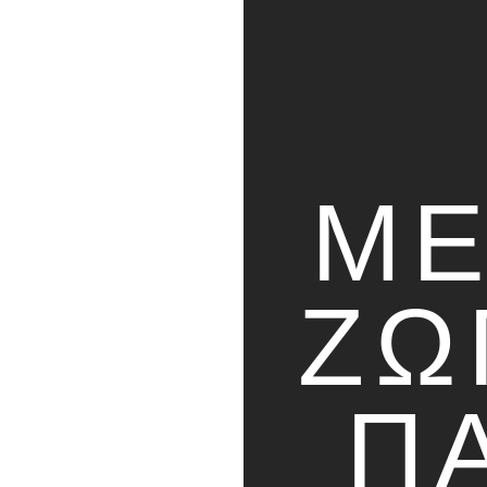
ΜΕ
ΖΩ
Π