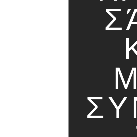
Σ
Μ
ΣΥ