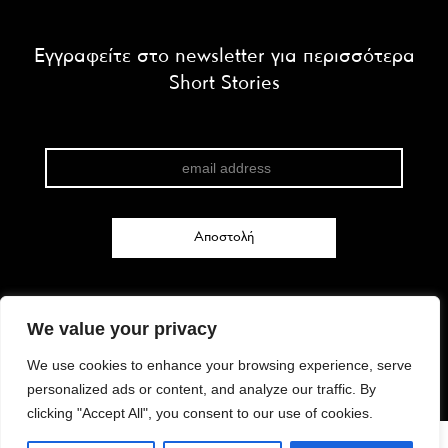
Εγγραφείτε στο newsletter για περισσότερα
Short Stories
We value your privacy
FACEBOOK
We use cookies to enhance your browsing experience, serve
INSTAGRAM
personalized ads or content, and analyze our traffic. By
TWITTER
clicking "Accept All", you consent to our use of cookies.