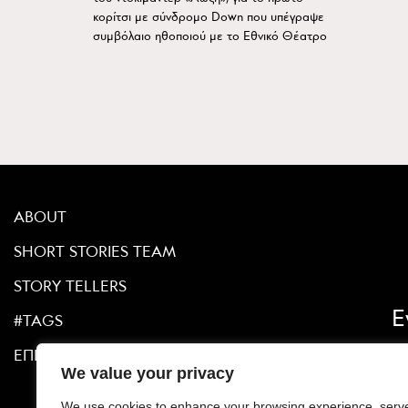
κορίτσι με σύνδρομο Down που υπέγραψε
συμβόλαιο ηθοποιού με το Εθνικό Θέατρο
ABOUT
SHORT STORIES TEAM
STORY TELLERS
Ε
#TAGS
ΕΠΙΚΟΙΝΩΝΙΑ
We value your privacy
We use cookies to enhance your browsing experience, serv