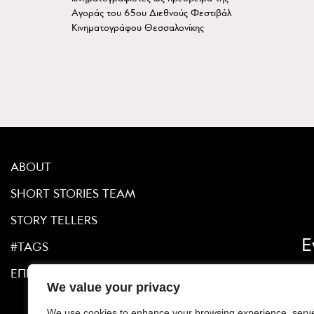
Αγοράς του 65ου Διεθνούς Φεστιβάλ
Κινηματογράφου Θεσσαλονίκης
ABOUT
SHORT STORIES TEAM
STORY TELLERS
Ε
#TAGS
ΕΠΙΚΟΙΝΩΝΙΑ
We value your privacy
We use cookies to enhance your browsing experience, serv