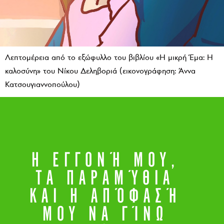
Λεπτομέρεια από το εξώφυλλο του βιβλίου «Η μικρή Έμα: Η
καλοσύνη» του Νίκου Δεληβοριά (εικονογράφηση: Άννα
Κατσουγιαννοπούλου)
Η ΕΓΓΟΝΉ ΜΟΥ,
PUBLISHED
ΤΑ ΠΑΡΑΜΎΘΙΑ
ΚΑΙ Η ΑΠΌΦΑΣΉ
23•05•2025
ΜΟΥ ΝΑ ΓΊΝΩ