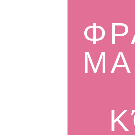
ΦΡ
ΜΑ
Κ