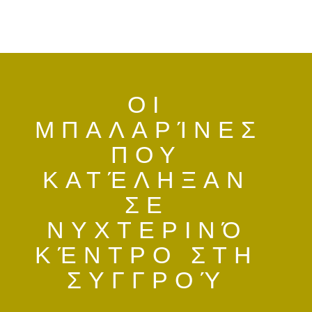
ΟΙ
ΜΠΑΛΑΡΊΝΕΣ
ΠΟΥ
PUBLISHED
ΚΑΤΈΛΗΞΑΝ
19•01•2025
ΣΕ
ΝΥΧΤΕΡΙΝΌ
ΚΈΝΤΡΟ ΣΤΗ
ΣΥΓΓΡΟΎ