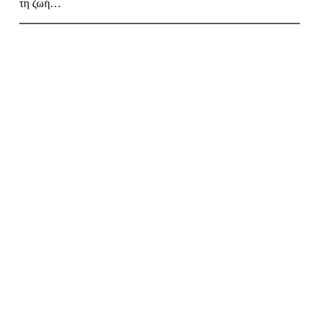
τη ζωή…