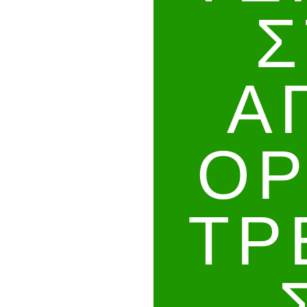
Σ
Α
ΟΡ
ΤΡ