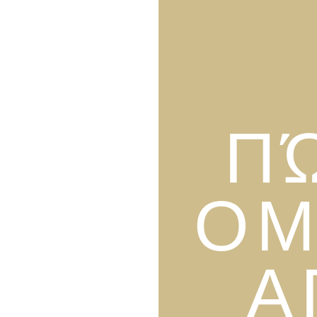
Π
ΟΜ
Α