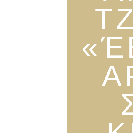
Τ
«Έ
Α
Κ