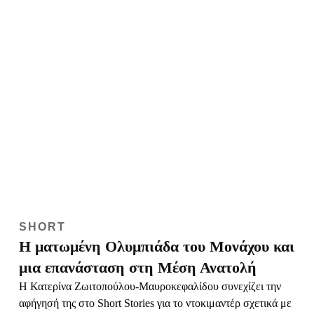
SHORT
Η ματωμένη Ολυμπιάδα του Μονάχου και
μια επανάσταση στη Μέση Ανατολή
Η Κατερίνα Ζωιτοπούλου-Μαυροκεφαλίδου συνεχίζει την
αφήγησή της στο Short Stories για το ντοκιμαντέρ σχετικά με
μια επανάσταση στη Μέση Ανατολή, το οποίο ποτέ δεν
ολοκληρώθηκε εξαιτίας του τρομοκρατικού χτυπήματος στην
Ολυμπιάδα του Μονάχου το 1972