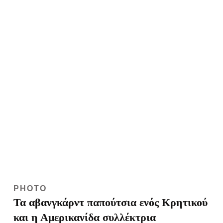
PHOTO
Τα αβανγκάρντ παπούτσια ενός Κρητικού
και η Αμερικανίδα συλλέκτρια
Η Αμερικανίδα Τζέι Αν Μπράουν διαθέτει στη συλλογή της
38 ζευγάρια μοναδικών χειροποίητων παπουτσιών που
ανακάλυψε τυχαία πριν από πολλά χρόνια στο Ηράκλειο
Κρήτης