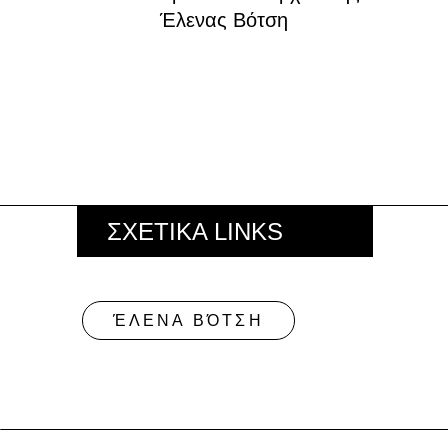
Έλενας Βότση
ΣΧΕΤΙΚΑ LINKS
ΈΛΕΝΑ ΒΌΤΣΗ