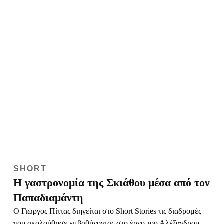
SHORT
Η γαστρονομία της Σκιάθου μέσα από τον
Παπαδιαμάντη
Ο Γιώργος Πίττας διηγείται στο Short Stories τις διαδρομές
που ακολούθησε εμβαθύνοντας στο έργο του Αλέξανδρου
Παπαδιαμάντη για να αναδείξει τις ιδιαιτερότητες της
σκιαθίτικης γαστρονομίας, και να χαρτογραφήσει το
ανθρώπινο τοπίο του νησιού