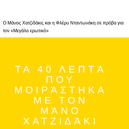
Ο Μάνος Χατζιδάκις και η Φλέρυ Νταντωνάκη σε πρόβα για
τον «Μεγάλο ερωτικό»
ΤΑ 40 ΛΕΠΤΆ
ΠΟΥ
PUBLISHED
ΜΟΙΡΆΣΤΗΚΑ
15•04•2024
ΜΕ ΤΟΝ
ΜΆΝΟ
ΧΑΤΖΙΔΆΚΙ