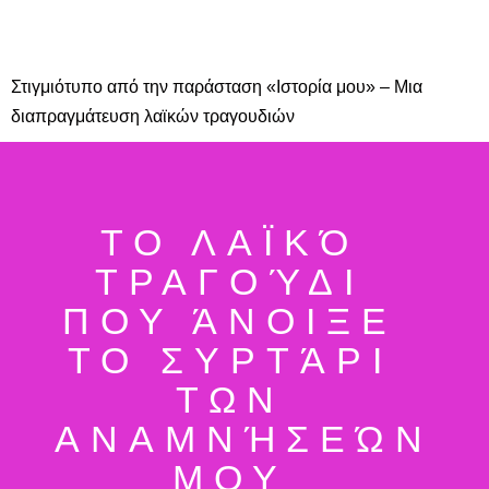
Στιγμιότυπο από την παράσταση «Ιστορία μου» – Μια
διαπραγμάτευση λαϊκών τραγουδιών
ΤΟ ΛΑΪΚΌ
ΤΡΑΓΟΎΔΙ
PUBLISHED
ΠΟΥ ΆΝΟΙΞΕ
ΤΟ ΣΥΡΤΆΡΙ
08•06•2026
ΤΩΝ
ΑΝΑΜΝΉΣΕΏΝ
ΜΟΥ