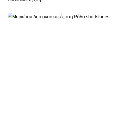
SHORT
Μικρές ιστορίες καθημερινής
αρχαιολογικής αγωνίας
Η Τούλα Μαρκέτου αφηγείται στο Short Stories στιγμές από
δύο παράλληλες ανασκαφές που έγιναν το 2009 στη Ρόδο και
έφεραν στο φως αναπάντεχα ευρήματα της 2ης χιλιετίας π.Χ.