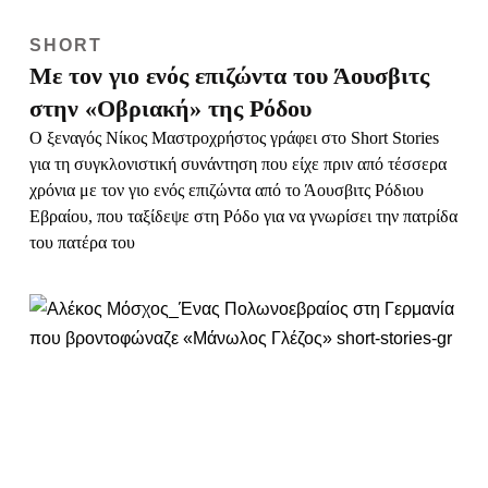
SHORT
Ένας Πολωνοεβραίος στη Γερμανία που
βροντοφώναζε «Μάνωλος Γλέζος»
Ο Αλέκος Μόσχος γράφει στο Short Stories για τον
Πολωνοεβραίο που σύχναζε σε ένα ελληνικό εστιατόριο στη
Γερμανία και θαύμαζε τον Μανώλη Γλέζο που θεωρούσε ότι
του έσωσε τη ζωή