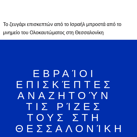
Το ζευγάρι επισκεπτών από το Ισραήλ μπροστά από το
μνημείο του Ολοκαυτώματος στη Θεσσαλονίκη
ΕΒΡΑΊΟΙ
ΕΠΙΣΚΈΠΤΕΣ
PUBLISHED
ΑΝΑΖΗΤΟΎΝ
18•04•2024
ΤΙΣ ΡΊΖΕΣ
ΤΟΥΣ ΣΤΗ
ΘΕΣΣΑΛΟΝΊΚΗ