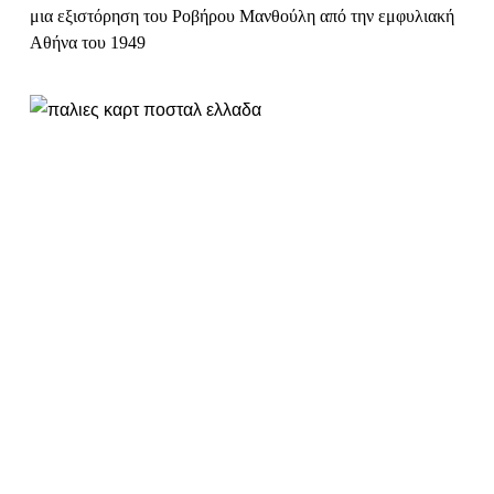
PHOTO
«Για να με θυμάσαι…» – Μικρές ιστορίες
60 χρόνων μέσα από παλιές καρτ ποστάλ
Καρτ ποστάλ ποτισμένες με την ώχρα του χρόνου, ένα
φευγαλέο «για να με θυμάσαι», μικρές προσωπικές ιστορίες
που πλέκονται πίσω από τα χαιρετίσματα, ο αγώνας της
μνήμης να δαμάσει την αποτρόπαια λήθη