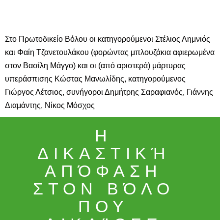
Στο Πρωτοδικείο Βόλου οι κατηγορούμενοι Στέλιος Λημνιός
και Φαίη Τζανετουλάκου (φορώντας μπλουζάκια αφιερωμένα
στον Βασίλη Μάγγο) και οι (από αριστερά) μάρτυρας
υπεράσπισης Κώστας Μανωλίδης, κατηγορούμενος
Γιώργος Λέτσιος, συνήγοροι Δημήτρης Σαραφιανός, Γιάννης
Διαμάντης, Νίκος Μόσχος
Η
ΔΙΚΑΣΤΙΚΉ
ΑΠΌΦΑΣΗ
ΣΤΟΝ ΒΌΛΟ
PUBLISHED
ΠΟΥ
23•10•2023