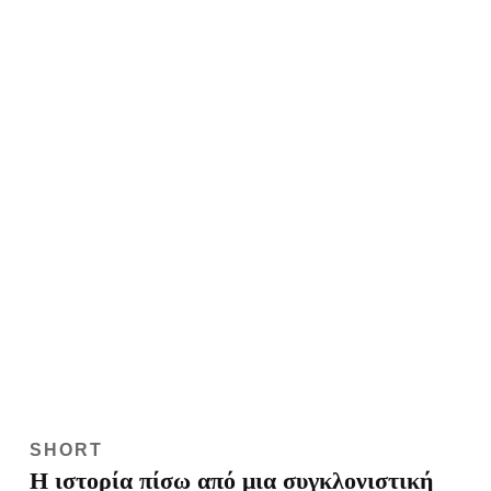
SHORT
Η ιστορία πίσω από μια συγκλονιστική
φωτογραφία του Ψαραντώνη
Ο φωτογράφος Περικλής Μεράκος αφηγείται στο Short
Stories το παρασκήνιο της φωτογραφίας του Ψαραντώνη που
το διεθνές φωτογραφικό πρακτορείο Getty ξεχώρισε
ανάμεσα σε εκατομμύρια άλλες