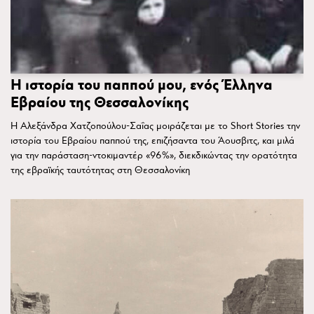
Η ιστορία του παππού μου, ενός Έλληνα
Εβραίου της Θεσσαλονίκης
Η Αλεξάνδρα Χατζοπούλου-Σαΐας μοιράζεται με το Short Stories την
ιστορία του Εβραίου παππού της, επιζήσαντα του Άουσβιτς, και μιλά
για την παράσταση-ντοκιμαντέρ «96%», διεκδικώντας την ορατότητα
της εβραϊκής ταυτότητας στη Θεσσαλονίκη