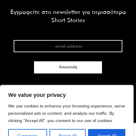
Εγγραφείτε στο newsletter για περισσότερα
Short Stories
We value your privacy
FACEBOOK
We use cookies to enhance your browsing experience, serve
INSTAGRAM
personalized ads or content, and analyze our traffic. By
TWITTER
clicking "Accept All", you consent to our use of cookies.
© 2026 - All rights reserved
Customize
Reject All
Accept All