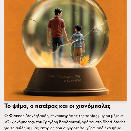
To ψέμα, ο πατέρας και οι χιονόμπαλες
Ο Φίλιππος Μανδηλαράς, σεναριογράφος της ταινίας μικρού μήκους
«Οι χιονόμπαλες» του Γρηγόρη Βαρδαρινού, γράφει στο Short Stories
για τη σύλληψη μιας ιστορίας που συγκροτείται γύρω από ένα ψέμα