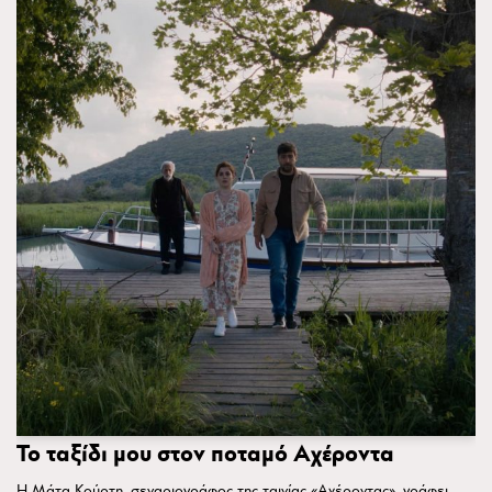
Το ταξίδι μου στον ποταμό Αχέροντα
Η Μάτα Κούρτη, σεναριογράφος της ταινίας «Αχέροντας», γράφει