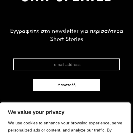
Εγγραφείτε στο newsletter για περισσότερα
Short Stories
We value your privacy
FACEBOOK
We use cookies to enhance your browsing experience, serve
INSTAGRAM
personalized ads or content, and analyze our traffic. By