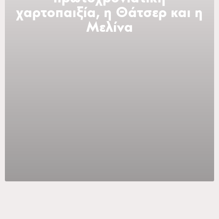
χαρτοπαιξία, η Θάτσερ και η
Μελίνα